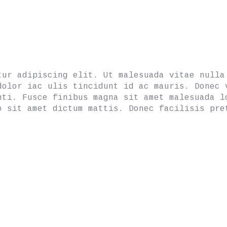
STAY HUNGRY AND STRONG
tur adipiscing elit. Ut malesuada vitae nulla
dolor iac ulis tincidunt id ac mauris. Donec 
nti. Fusce finibus magna sit amet malesuada l
o sit amet dictum mattis. Donec facilisis pre
CONTACT US