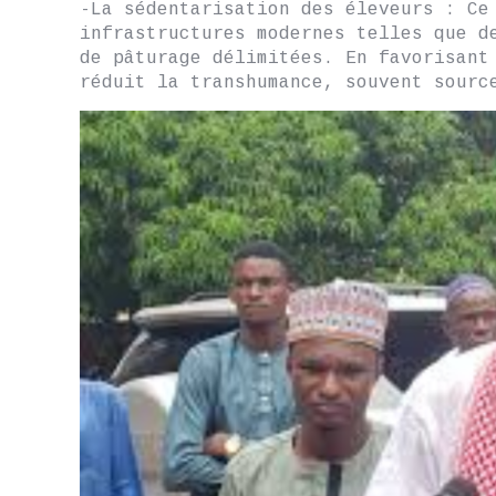
-La sédentarisation des éleveurs : Ce
infrastructures modernes telles que d
de pâturage délimitées. En favorisant
réduit la transhumance, souvent sourc