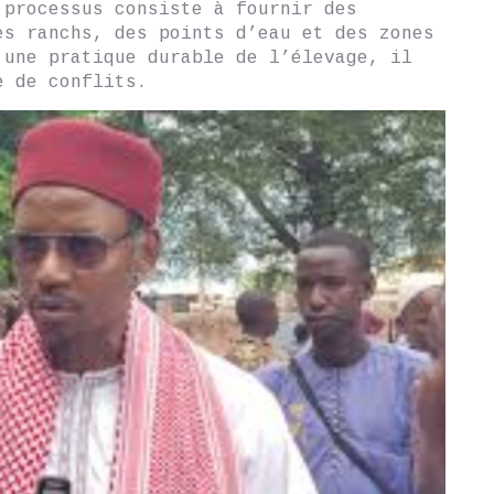
 processus consiste à fournir des
es ranchs, des points d’eau et des zones
 une pratique durable de l’élevage, il
e de conflits.